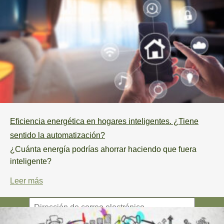
Base de conocimientos
Proceso
Preguntas frecuentes
Sostenibilidad
Contacto
Eficiencia energética en hogares inteligentes. ¿Tiene
+372 5383 2641
sentido la automatización?
info@odylhouse.com
¿Cuánta energía podrías ahorrar haciendo que fuera
inteligente?
Leer más
Suscribirse