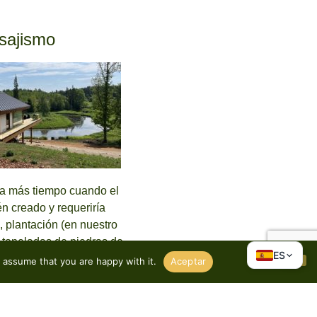
sajismo
ma más tiempo cuando el
én creado y requeriría
, plantación (en nuestro
 toneladas de piedras de
ES
o y mantillo).
 assume that you are happy with it.
Aceptar