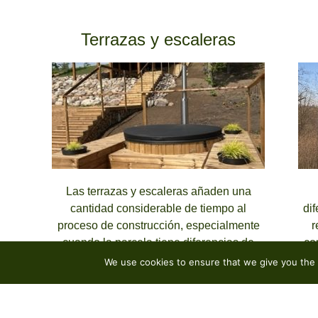
Terrazas y escaleras
Las terrazas y escaleras añaden una
cantidad considerable de tiempo al
di
proceso de construcción, especialmente
r
cuando la parcela tiene diferencias de
co
nivel.
pos
We use cookies to ensure that we give you the b