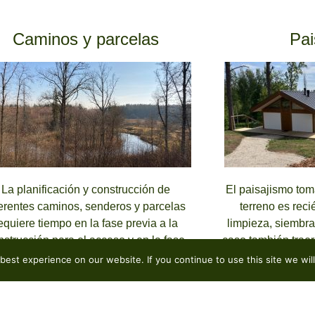
Caminos y parcelas
Pai
La planificación y construcción de
El paisajismo to
ferentes caminos, senderos y parcelas
terreno es reci
equiere tiempo en la fase previa a la
limpieza, siembra
nstrucción para el acceso y en la fase
caso también traer
terior para arreglos y preparación del
rellen
est experience on our website. If you continue to use this site we will
paisajismo.