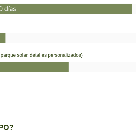
0 días
rque solar, detalles personalizados)
MPO?