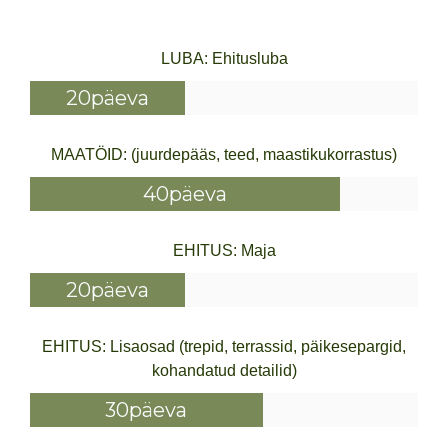
LUBA: Ehitusluba
20päeva
MAATÖID: (juurdepääs, teed, maastikukorrastus)
40päeva
EHITUS: Maja
20päeva
EHITUS: Lisaosad (trepid, terrassid, päikesepargid,
kohandatud detailid)
30päeva