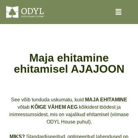
Maja ehitamine
ehitamisel AJAJOON
See võib tunduda uskumatu, kuid
MAJA EHITAMINE
võtab
KÕIGE VÄHEM AEG
kõikidest töödest ja
inimressurssidest, mis on vajalikud ehitamisel (viimase
ODYL House puhul).
MIKS?
Standardiseeritud, optimeeritud lahendused on