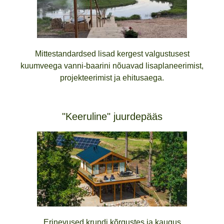
Mittestandardsed lisad kergest valgustusest
kuumveega vanni-baarini nõuavad lisaplaneerimist,
projekteerimist ja ehitusaega.
"Keeruline" juurdepääs
Erinevused krundi kõrgustes ja kaugus