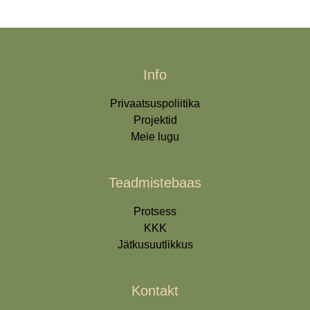
Info
Privaatsuspoliitika
Projektid
Meie lugu
Teadmistebaas
Protsess
KKK
Jätkusuutlikkus
Kontakt