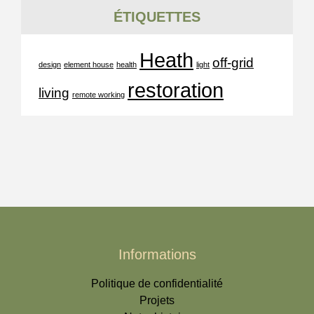
ÉTIQUETTES
Heath
off-grid
design
element house
health
light
restoration
living
remote working
Informations
Politique de confidentialité
Projets