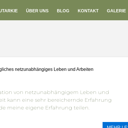
UTARKIE
ÜBER UNS
BLOG
KONTAKT
GALERIE
tägliches netzunabhängiges Leben und Arbeiten
ation von netzunabhängigem Leben und
it kann eine sehr bereichernde Erfahrung
rde meine eigene Erfahrung teilen.
MEHR LE