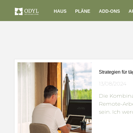
HAUS
PLÄNE
ADD-ONS
A
Strategien für 
13/08/2024
Die Kombin
Remote-Arbe
sein. Ich we