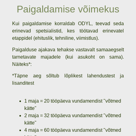
Paigaldamise võimekus
Kui paigaldamise korraldab ODYL, teevad seda
erinevad spetsialistid, kes töötavad erinevatel
etappidel (ehituslik, tehniline, viimistlus).
Paigalduse ajakava tehakse vastavalt samaaegselt
tarnetavate majadele (kui asukoht on sama).
Näiteks*:
*Täpne aeg sõltub lõplikest lahendustest ja
lisanditest
1 maja = 20 tööpäeva vundamendist "võtmed
kätte"
2 maja = 32 tööpäeva vundamendist "võtmed
kätte"
4 maja = 60 tööpäeva vundamendist "võtmed