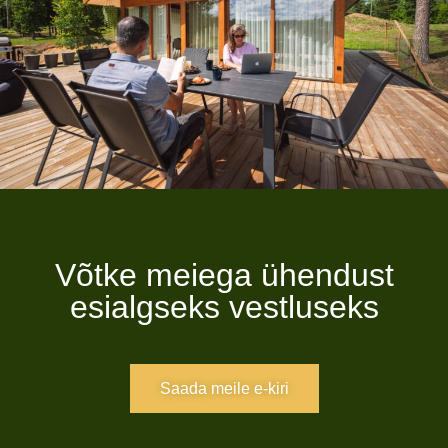
Võtke meiega ühendust
esialgseks vestluseks
Saada meile e-kiri