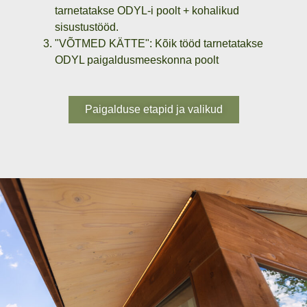
tarnetatakse ODYL-i poolt + kohalikud
sisustustööd.
"VÕTMED KÄTTE"
: Kõik tööd tarnetatakse
ODYL paigaldusmeeskonna poolt
Paigalduse etapid ja valikud