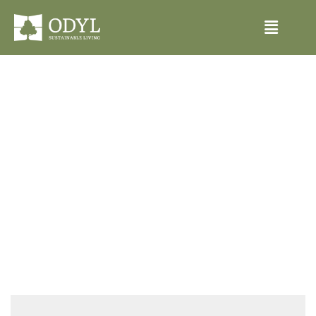
Tarnitame vastavalt
teie vajadustele.