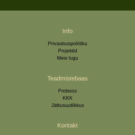
Info
Privaatsuspoliitika
Projektid
Meie lugu
Teadmistebaas
Protsess
KKK
Jätkusuutlikkus
Kontakt