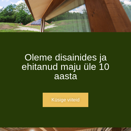
Oleme disainides ja
ehitanud maju üle 10
aasta
Küsige viiteid