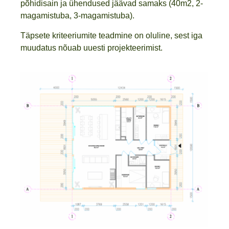
põhidisain ja ühendused jäävad samaks (40m2, 2-
magamistuba, 3-magamistuba).
Täpsete kriteeriumite teadmine on oluline, sest iga
muudatus nõuab uuesti projekteerimist.