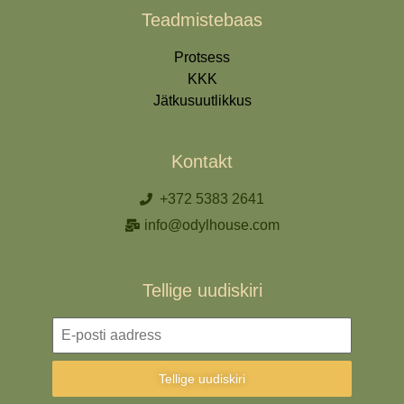
Teadmistebaas
Protsess
KKK
Jätkusuutlikkus
Kontakt
+372 5383 2641
info@odylhouse.com
Tellige uudiskiri
Tellige uudiskiri