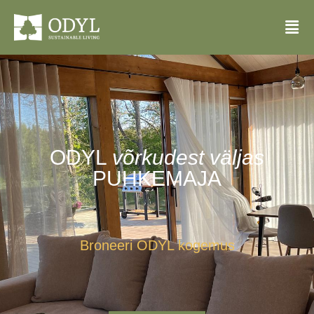
ODYL
võrkudest väljas
PUHKEMAJA
Broneeri ODYL kogemus