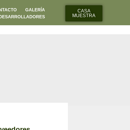
NTACTO
GALERÍA
CASA
MUESTRA
DESARROLLADORES
oveedores