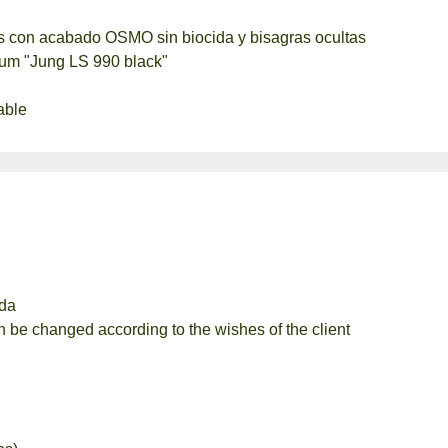
s con acabado OSMO sin biocida y bisagras ocultas
ium "Jung LS 990 black"
able
da
 be changed according to the wishes of the client