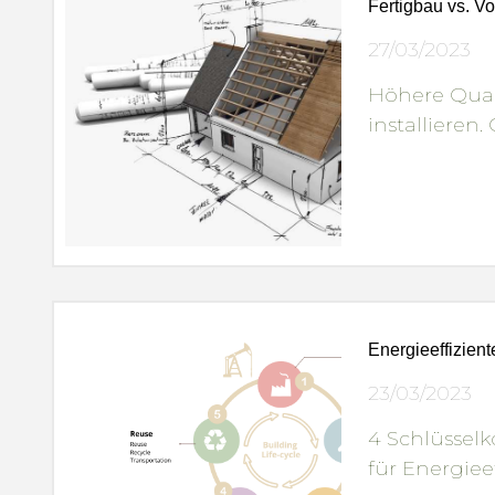
Fertigbau vs. V
27/03/2023
Höhere Qual
installieren
Energieeffizien
23/03/2023
4 Schlüssel
für Energiee