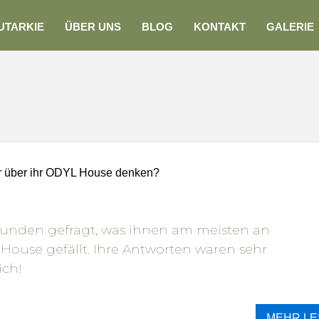
UTARKIE
ÜBER UNS
BLOG
KONTAKT
GALERIE
 über ihr ODYL House denken?
unden gefragt, was ihnen am meisten an
House gefällt. Ihre Antworten waren sehr
ich!
MEHR LE