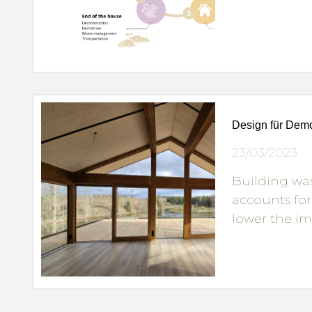
Design für Demo
23/03/2023
Building wast
accounts fo
lower the i