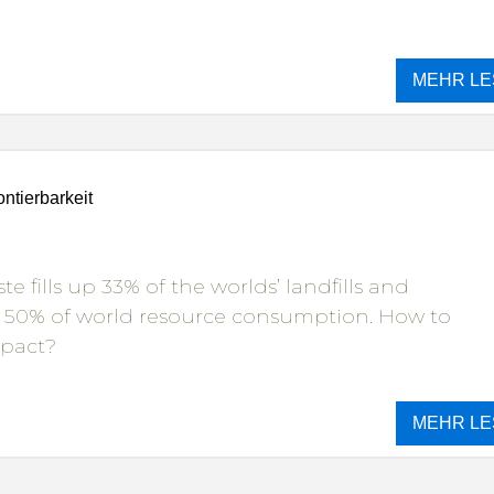
MEHR LE
ntierbarkeit
e fills up 33% of the worlds’ landfills and
r 50% of world resource consumption. How to
mpact?
MEHR LE