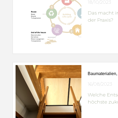
18/10/2023
Das macht in
der Praxis?
Baumaterialien,
16/08/2023
Welche Ents
höchste zuk