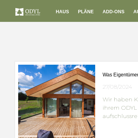
HAUS
PLÄNE
ADD-ONS
A
Was Eigentümer
27/08/2024
Wir haben K
ihrem ODYL 
aufschlussre