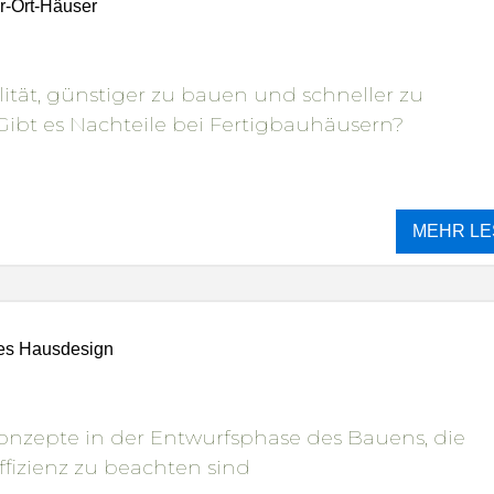
or-Ort-Häuser
ität, günstiger zu bauen und schneller zu
. Gibt es Nachteile bei Fertigbauhäusern?
MEHR LE
tes Hausdesign
konzepte in der Entwurfsphase des Bauens, die
ffizienz zu beachten sind