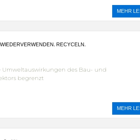
MEHR LE
 WIEDERVERWENDEN. RECYCELN.
e Umweltauswirkungen des Bau- und
ktors begrenzt
MEHR LE