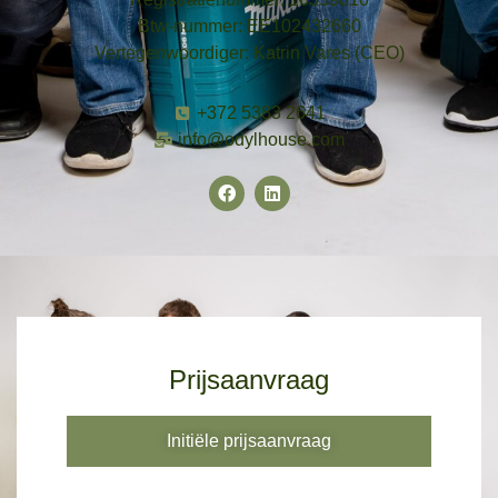
Btw-nummer: EE102432660
Vertegenwoordiger: Katrin Vares (CEO)
​+372 5383 2641
info@odylhouse.com
Prijsaanvraag
Initiële prijsaanvraag