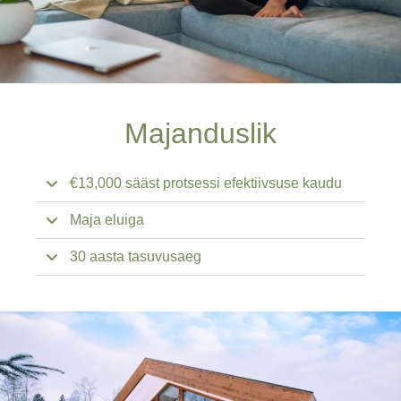
Majanduslik
€13,000 sääst protsessi efektiivsuse kaudu
Maja eluiga
30 aasta tasuvusaeg