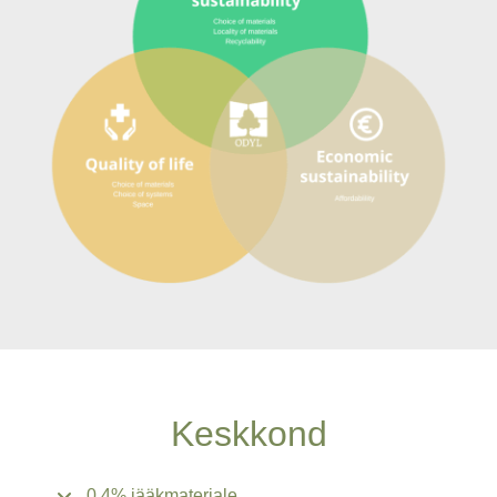
Keskkond
0,4% jääkmaterjale