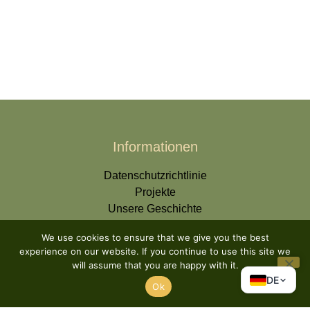
Informationen
Datenschutzrichtlinie
Projekte
Unsere Geschichte
We use cookies to ensure that we give you the best
experience on our website. If you continue to use this site we
Wissensdatenbank
will assume that you are happy with it.
DE
Prozess
Ok
Häufig gestellte Fragen